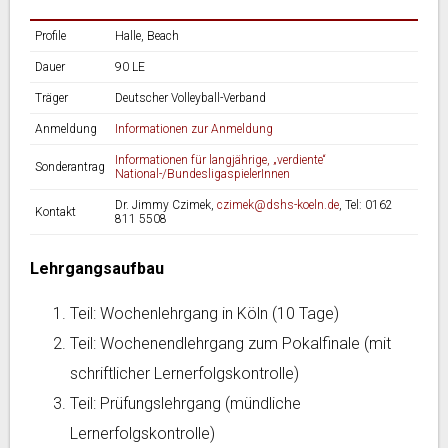
Profile
Halle, Beach
Dauer
90 LE
Träger
Deutscher Volleyball-Verband
Anmeldung
Informationen zur Anmeldung
Informationen für langjährige, „verdiente“
Sonderantrag
National-/BundesligaspielerInnen
Dr. Jimmy Czimek,
czimek@dshs-koeln.de
, Tel: 0162
Kontakt
811 5508
Lehrgangsaufbau
Teil: Wochenlehrgang in Köln (10 Tage)
Teil: Wochenendlehrgang zum Pokalfinale (mit
schriftlicher Lernerfolgskontrolle)
Teil: Prüfungslehrgang (mündliche
Lernerfolgskontrolle)