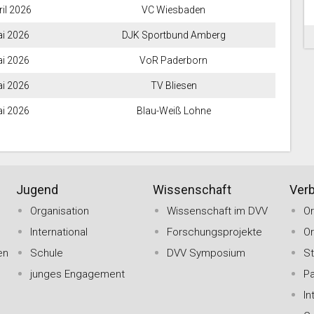
ril 2026
VC Wiesbaden
ai 2026
DJK Sportbund Amberg
ai 2026
VoR Paderborn
ai 2026
TV Bliesen
ai 2026
Blau-Weiß Lohne
Jugend
Wissenschaft
Ver
Organisation
Wissenschaft im DVV
O
International
Forschungsprojekte
O
en
Schule
DVV Symposium
St
junges Engagement
Pa
In