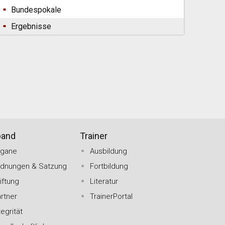
Bundespokale
Ergebnisse
band
Trainer
rgane
Ausbildung
rdnungen & Satzung
Fortbildung
iftung
Literatur
rtner
TrainerPortal
tegrität