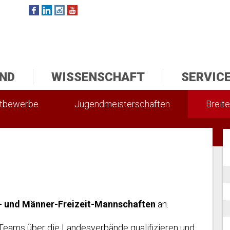
ND
WISSENSCHAFT
SERVIC
ttbewerbe
Jugendmeisterschaften
Breite
- und Männer-Freizeit-Mannschaften
an.
eams über die Landesverbände qualifizieren und