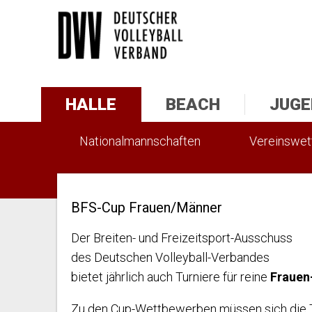
HALLE
BEACH
JUGE
Nationalmannschaften
Vereinswe
Statistik
BFS-Cup Frauen/Männer
Der Breiten- und Freizeitsport-Ausschuss
des Deutschen Volleyball-Verbandes
bietet jährlich auch Turniere für reine
Frauen
Zu den Cup-Wettbewerben müssen sich die T