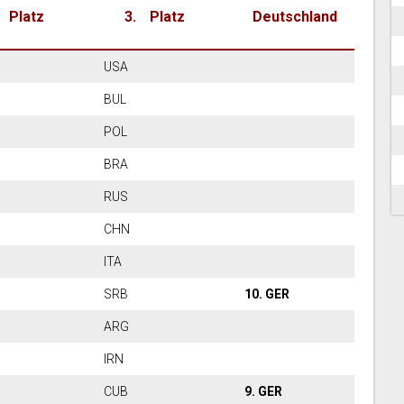
Platz
Platz
Deutschland
USA
BUL
US
POL
TA
BRA
UB
RUS
RG
CHN
RA
ITA
RG
SRB
10. GER
UB
ARG
US
IRN
RA
CUB
9. GER