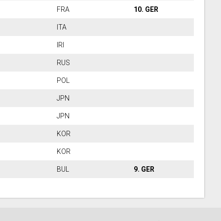
HN
FRA
10. GER
RA
ITA
ND
IRI
RI
RUS
EN
POL
RE
JPN
TA
JPN
PN
KOR
US
KOR
US
BUL
9. GER