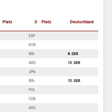
Platz
Platz
Deutschland
ESP
KOR
UL
IRN
8. GER
US
ARG
13. GER
US
JPN
RG
IRN
13. GER
HN
POL
SP
CUB
RN
ARG