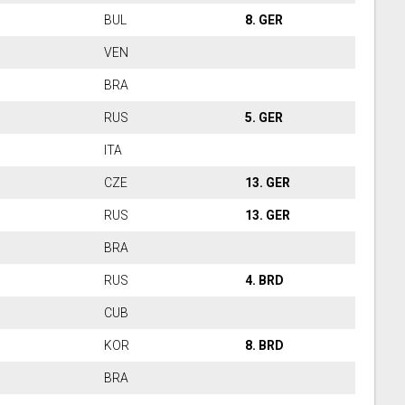
RA
BUL
8. GER
US
VEN
RA
BRA
RA
RUS
5.
GER
RA
ITA
TA
CZE
13. GER
TA
RUS
13. GER
PN
BRA
UB
RUS
4. BRD
TA
CUB
RA
KOR
8. BRD
HN
BRA