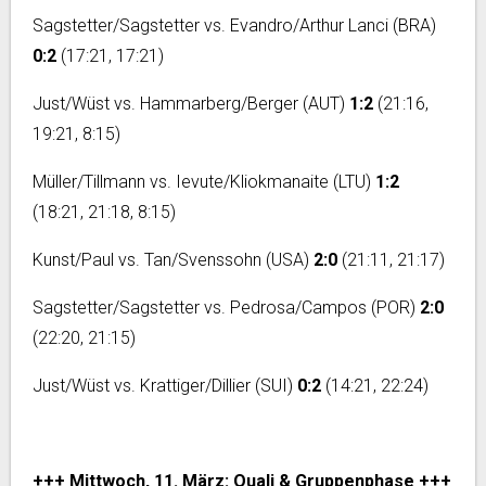
Sagstetter/Sagstetter vs. Evandro/Arthur Lanci (BRA)
0:2
(17:21, 17:21)
Just/Wüst vs. Hammarberg/Berger (AUT)
1:2
(21:16,
19:21, 8:15)
Müller/Tillmann vs. Ievute/Kliokmanaite (LTU)
1:2
(18:21, 21:18, 8:15)
Kunst/Paul vs. Tan/Svenssohn (USA)
2:0
(21:11, 21:17)
Sagstetter/Sagstetter vs. Pedrosa/Campos (POR)
2:0
(22:20, 21:15)
Just/Wüst vs. Krattiger/Dillier (SUI)
0:2
(14:21, 22:24)
+++ Mittwoch, 11. März: Quali & Gruppenphase +++