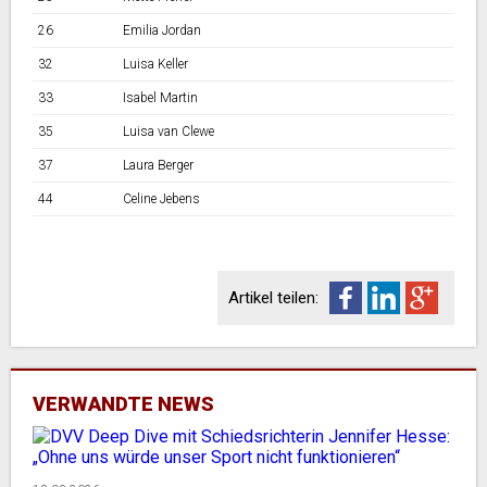
26
Emilia Jordan
32
Luisa Keller
33
Isabel Martin
35
Luisa van Clewe
37
Laura Berger
44
Celine Jebens
Artikel teilen:
VERWANDTE NEWS